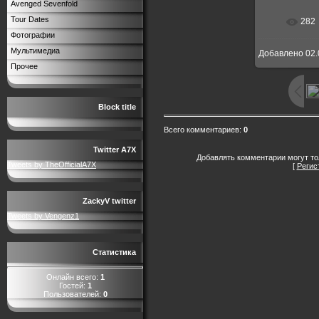
Avenged Sevenfold
Tour Dates
282
Фотографии
Мультимедиа
Добавлено
02.
Прочее
Block title
Всего комментариев
:
0
Twitter A7X
Добавлять комментарии могут то
Tweets by TheOfficialA7X
[
Регис
ZackyV twitter
Tweets by Vengenz1
Статистика
Онлайн всего:
1
Гостей:
1
Пользователей:
0