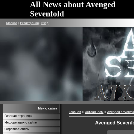
All News about Avenged
Sevenfold
Главная
|
Регистрация
|
Вход
Меню сайта
Главная
»
Фотоальбом
»
Avenged sevenfol
Главная страница
Avenged Sevenfo
Информация о сайте
Обратная связь