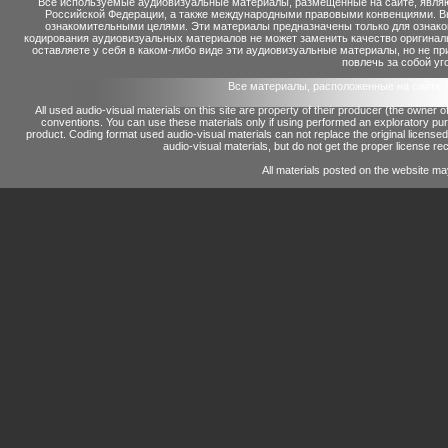
Все используемые аудиовизуальные материалы, размещенные на сайте, являю
Российской Федерации, а также международными правовыми конвенциями. Вы 
ознакомительными целями. Эти материалы предназначены только для ознако
кодирования аудиовизуальных материалов не может заменить качество оригинал
оставляете у себя в каком-либо виде эти аудиовизуальные материалы, но не п
повлечь за собой уг
Все материалы, расположенные на сайте 
All used audio-visual materials on this site are property of their producer (the owner 
conventions.
You can use these materials only if using performed an exploratory p
product.
Coding format used audio-visual materials can not replace the original license
audio-visual materials, but do not get the proper license reco
All materials posted on the website ma