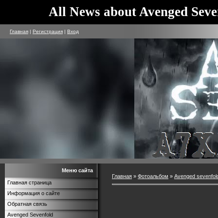
All News about Avenged Seve
Главная
|
Регистрация
|
Вход
Меню сайта
Главная
»
Фотоальбом
»
Avenged sevenfol
Главная страница
Информация о сайте
Обратная связь
Avenged Sevenfold