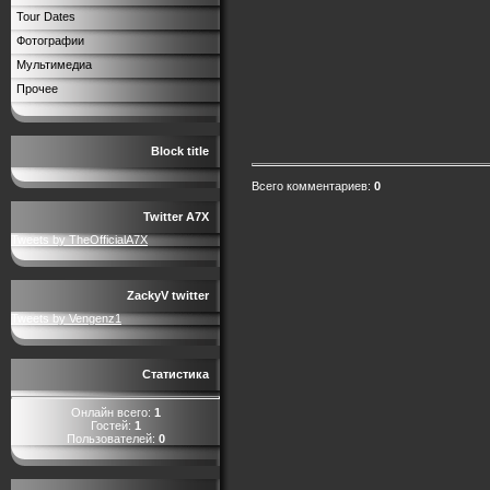
Tour Dates
Фотографии
Мультимедиа
Прочее
Block title
Всего комментариев
:
0
Twitter A7X
Tweets by TheOfficialA7X
ZackyV twitter
Tweets by Vengenz1
Статистика
Онлайн всего:
1
Гостей:
1
Пользователей:
0