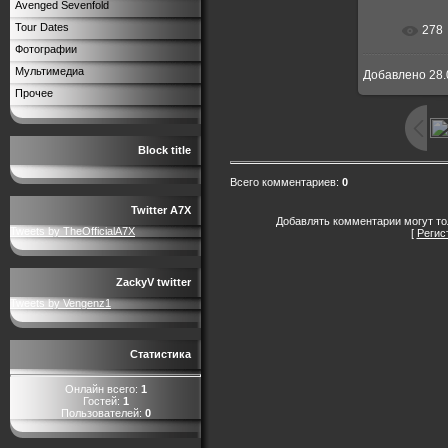
Avenged Sevenfold
Tour Dates
278
Фотографии
Мультимедиа
Добавлено
28.
Прочее
Block title
Всего комментариев
:
0
Twitter A7X
Добавлять комментарии могут то
Tweets by TheOfficialA7X
[
Регис
ZackyV twitter
Tweets by Vengenz1
Статистика
Онлайн всего:
1
Гостей:
1
Пользователей:
0