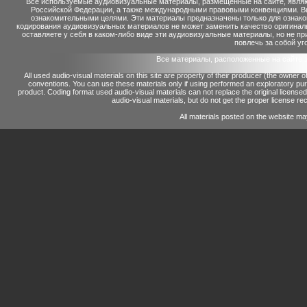
Все используемые аудиовизуальные материалы, размещенные на сайте, являю
Российской Федерации, а также международными правовыми конвенциями. Вы 
ознакомительными целями. Эти материалы предназначены только для ознако
кодирования аудиовизуальных материалов не может заменить качество оригинал
оставляете у себя в каком-либо виде эти аудиовизуальные материалы, но не п
повлечь за собой уг
Все материалы, расположенные на сайте 
All used audio-visual materials on this site are property of their producer (the owner 
conventions.
You can use these materials only if using performed an exploratory p
product.
Coding format used audio-visual materials can not replace the original license
audio-visual materials, but do not get the proper license reco
All materials posted on the website ma