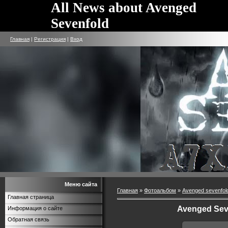
All News about Avenged
Sevenfold
Главная
|
Регистрация
|
Вход
Меню сайта
Главная
»
Фотоальбом
»
Avenged sevenfol
Главная страница
Avenged Sev
Информация о сайте
Обратная связь