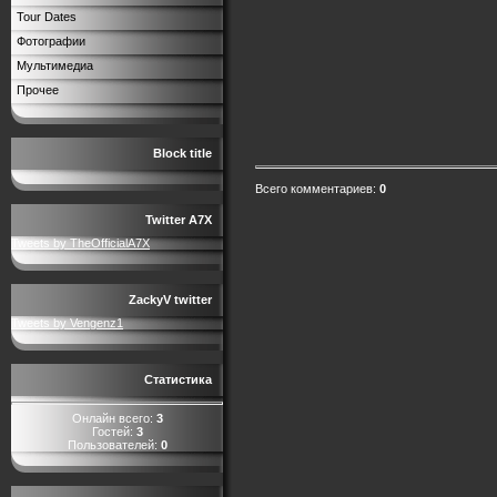
Tour Dates
Фотографии
Мультимедиа
Прочее
Block title
Всего комментариев
:
0
Twitter A7X
Tweets by TheOfficialA7X
ZackyV twitter
Tweets by Vengenz1
Статистика
Онлайн всего:
3
Гостей:
3
Пользователей:
0