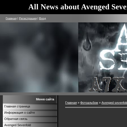
All News about Avenged Seve
Главная
|
Регистрация
|
Вход
Меню сайта
Главная
»
Фотоальбом
»
Avenged sevenfol
Главная страница
Информация о сайте
Обратная связь
Avenged Sevenfold