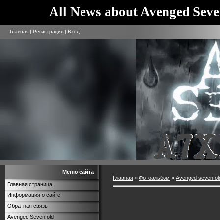
All News about Avenged Seve
Главная
|
Регистрация
|
Вход
Меню сайта
Главная
»
Фотоальбом
»
Avenged sevenfol
Главная страница
Информация о сайте
Обратная связь
Avenged Sevenfold