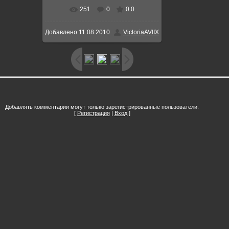
251
0
0.0
В реальном размере
700x467
/
Добавлено
11.08.2010
VictoriaAVIIX
86.8Kb
Добавлять комментарии могут только зарегистрированные пользователи.
[
Регистрация
|
Вход
]