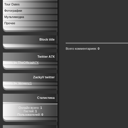
Tour Dates
Фотографии
Мультимедиа
Прочее
Block title
Всего комментариев
:
0
Twitter A7X
Tweets by TheOfficialA7X
ZackyV twitter
Tweets by Vengenz1
Статистика
Онлайн всего:
1
Гостей:
1
Пользователей:
0