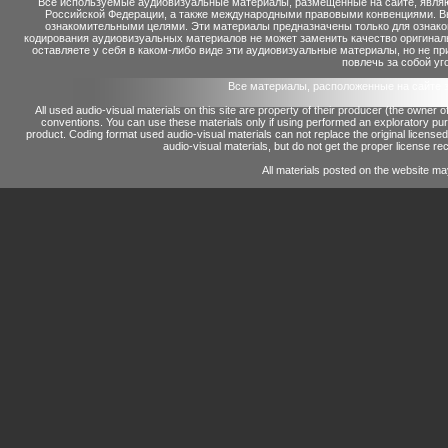
Все используемые аудиовизуальные материалы, размещенные на сайте, являю
Российской Федерации, а также международными правовыми конвенциями. Вы 
ознакомительными целями. Эти материалы предназначены только для ознако
кодирования аудиовизуальных материалов не может заменить качество оригинал
оставляете у себя в каком-либо виде эти аудиовизуальные материалы, но не п
повлечь за собой уг
Все материалы, расположенные на сайте 
All used audio-visual materials on this site are property of their producer (the owner 
conventions.
You can use these materials only if using performed an exploratory p
product.
Coding format used audio-visual materials can not replace the original license
audio-visual materials, but do not get the proper license reco
All materials posted on the website ma