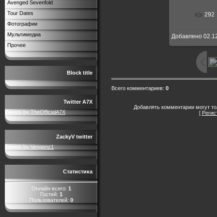
Avenged Sevenfold
Tour Dates
292
В реальн
Фотографии
Мультимедиа
Добавлено
02.1
Прочее
Block title
Всего комментариев
:
0
Twitter A7X
Добавлять комментарии могут то
Tweets by TheOfficialA7X
[
Регис
ZackyV twitter
Tweets by Vengenz1
Статистика
Онлайн всего:
1
Гостей:
1
Пользователей:
0