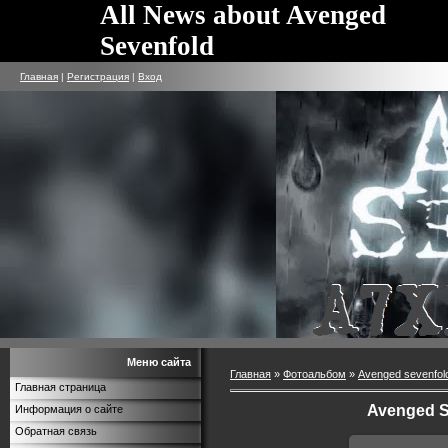
All News about Avenged
Sevenfold
Главная
|
Регистрация
|
Вход
Меню сайта
Главная
»
Фотоальбом
»
Avenged sevenfol
Главная страница
Avenged Se
Информация о сайте
Обратная связь