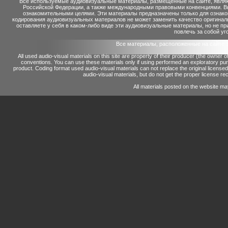
Все используемые аудиовизуальные материалы, размещенные на сайте, являю
Российской Федерации, а также международными правовыми конвенциями. Вы 
ознакомительными целями. Эти материалы предназначены только для ознако
кодирования аудиовизуальных материалов не может заменить качество оригинал
оставляете у себя в каком-либо виде эти аудиовизуальные материалы, но не п
повлечь за собой уг
Все материалы, расположенные на сайте 
All used audio-visual materials on this site are property of their producer (the owner 
conventions.
You can use these materials only if using performed an exploratory p
product.
Coding format used audio-visual materials can not replace the original license
audio-visual materials, but do not get the proper license reco
All materials posted on the website ma