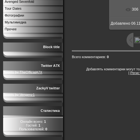
Avenged Sevenfold
Tour Dates
306
В реальн
Фотографии
Мультимедиа
Добавлено
06.1
Прочее
Block title
Всего комментариев
:
0
Twitter A7X
Добавлять комментарии могут то
Tweets by TheOfficialA7X
[
Регис
ZackyV twitter
Tweets by Vengenz1
Статистика
Онлайн всего:
1
Гостей:
1
Пользователей:
0