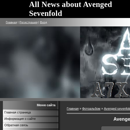
All News about Avenged
Sevenfold
Главная
|
Регистрация
|
Вход
Меню сайта
Главная
»
Фотоальбом
»
Avenged sevenfol
Главная страница
Avenge
Информация о сайте
Обратная связь