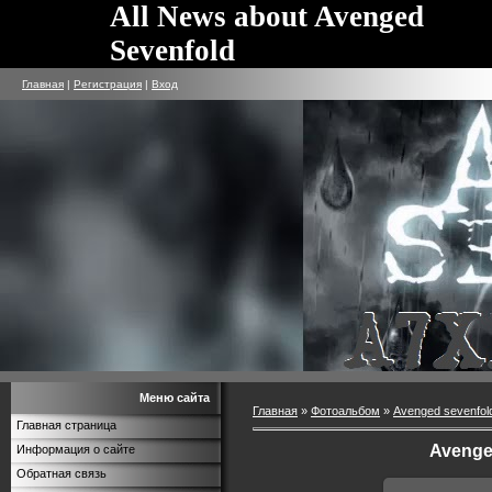
All News about Avenged
Sevenfold
Главная
|
Регистрация
|
Вход
Меню сайта
Главная
»
Фотоальбом
»
Avenged sevenfol
Главная страница
Avenge
Информация о сайте
Обратная связь