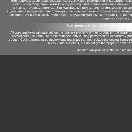
Все используемые аудиовизуальные материалы, размещенные на сайте, являю
Российской Федерации, а также международными правовыми конвенциями. Вы 
ознакомительными целями. Эти материалы предназначены только для ознако
кодирования аудиовизуальных материалов не может заменить качество оригинал
оставляете у себя в каком-либо виде эти аудиовизуальные материалы, но не п
повлечь за собой уг
Все материалы, расположенные на сайте 
All used audio-visual materials on this site are property of their producer (the owner 
conventions.
You can use these materials only if using performed an exploratory p
product.
Coding format used audio-visual materials can not replace the original license
audio-visual materials, but do not get the proper license reco
All materials posted on the website ma