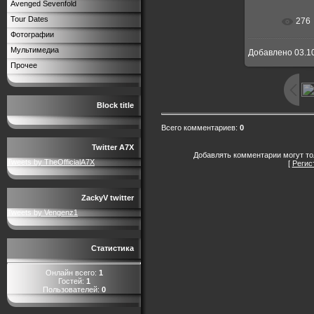
Avenged Sevenfold
Tour Dates
276
Фотографии
Мультимедиа
Добавлено
03.1
Прочее
Block title
Всего комментариев
:
0
Twitter A7X
Добавлять комментарии могут то
Tweets by TheOfficialA7X
[
Регис
ZackyV twitter
Tweets by Vengenz1
Статистика
Онлайн всего:
1
Гостей:
1
Пользователей:
0