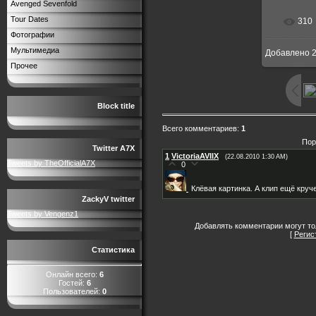
Avenged Sevenfold
Tour Dates
310
В р
Фотографии
Мультимедиа
Добавлено
2
750x
Прочее
Block title
Всего комментариев
:
1
Пор
Twitter A7X
1
VictoriaAVIIX
(22.08.2010 1:30 AM)
Tweets by TheOfficialA7X
0
Клёвая картинка. А клип ещё круч
ZackyV twitter
Tweets by Vengenz1
Добавлять комментарии могут то
[
Регис
Статистика
Онлайн всего:
6
Гостей:
6
Пользователей:
0