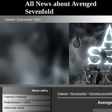
All News about Avenged
Sevenfold
Главная
|
Регистрация
|
Вход
Меню сайта
Главная
»
Фотоальбом
»
Avenged sevenfol
Главная страница
Avenge
Информация о сайте
Обратная связь