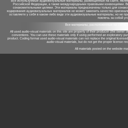
Все используемые аудиовизуальные материалы, размещенные на сайте, являю
Российской Федерации, а также международными правовыми конвенциями. Вы 
ознакомительными целями. Эти материалы предназначены только для ознако
кодирования аудиовизуальных материалов не может заменить качество оригинал
оставляете у себя в каком-либо виде эти аудиовизуальные материалы, но не п
повлечь за собой уг
Все материалы, расположенные на сайте 
All used audio-visual materials on this site are property of their producer (the owner 
conventions.
You can use these materials only if using performed an exploratory p
product.
Coding format used audio-visual materials can not replace the original license
audio-visual materials, but do not get the proper license reco
All materials posted on the website ma