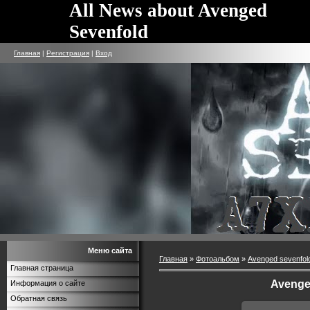
All News about Avenged
Sevenfold
Главная
|
Регистрация
|
Вход
Меню сайта
Главная
»
Фотоальбом
»
Avenged sevenfol
Главная страница
Avenge
Информация о сайте
Обратная связь