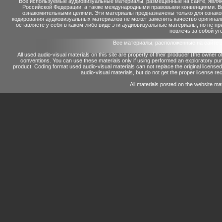
Все используемые аудиовизуальные материалы, размещенные на сайте, являю
Российской Федерации, а также международными правовыми конвенциями. Вы 
ознакомительными целями. Эти материалы предназначены только для ознако
кодирования аудиовизуальных материалов не может заменить качество оригинал
оставляете у себя в каком-либо виде эти аудиовизуальные материалы, но не п
повлечь за собой уг
Все материалы, расположенные на сайте 
All used audio-visual materials on this site are property of their producer (the owner 
conventions.
You can use these materials only if using performed an exploratory p
product.
Coding format used audio-visual materials can not replace the original license
audio-visual materials, but do not get the proper license reco
All materials posted on the website ma