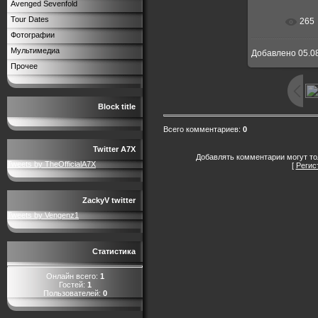
Avenged Sevenfold
Tour Dates
265
Фотографии
Мультимедиа
Добавлено
05.0
Прочее
Block title
Всего комментариев
:
0
Twitter A7X
Добавлять комментарии могут то
Tweets by TheOfficialA7X
[
Регис
ZackyV twitter
Tweets by Vengenz1
Статистика
Онлайн всего:
1
Гостей:
1
Пользователей:
0