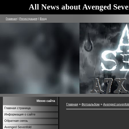
All News about Avenged Seve
Главная
|
Регистрация
|
Вход
Меню сайта
Главная
»
Фотоальбом
»
Avenged sevenfol
Главная страница
Информация о сайте
Обратная связь
Avenged Sevenfold