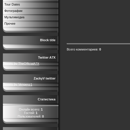
Tour Dates
Фотографии
Мультимедиа
Прочее
Block title
Всего комментариев
:
0
Twitter A7X
Tweets by TheOfficialA7X
ZackyV twitter
Tweets by Vengenz1
Статистика
Онлайн всего:
1
Гостей:
1
Пользователей:
0