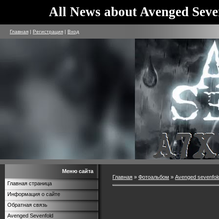
All News about Avenged Seve
Главная
|
Регистрация
|
Вход
Меню сайта
Главная
»
Фотоальбом
»
Avenged sevenfol
Главная страница
Информация о сайте
Обратная связь
Avenged Sevenfold