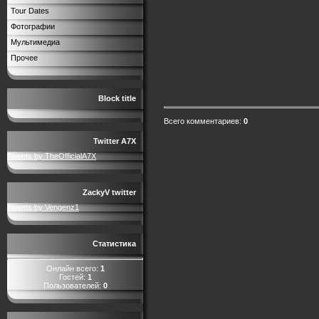
Tour Dates
Фотографии
Мультимедиа
Прочее
Block title
Всего комментариев
:
0
Twitter A7X
Tweets by TheOfficialA7X
ZackyV twitter
Tweets by Vengenz1
Статистика
Онлайн всего:
1
Гостей:
1
Пользователей:
0