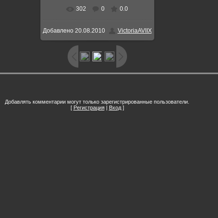
302
0
0.0
В реальном размере
640x428
/
Добавлено
20.08.2010
VictoriaAVIIX
102.0Kb
Добавлять комментарии могут только зарегистрированные пользователи.
[
Регистрация
|
Вход
]