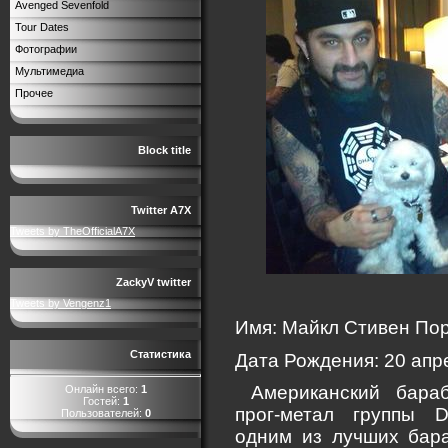
Avenged Sevenfold
Tour Dates
Фотографии
Мультимедиа
Прочее
Block title
Twitter A7X
Tweets by TheOfficialA7X
ZackyV twitter
Tweets by Vengenz1
Имя: Майкл Стивен По
Статистика
Дата Рождения: 20 апр
Американский бараб
Онлайн всего:
1
Гостей:
1
прог-метал группы D
Пользователей:
0
одним из лучших бар