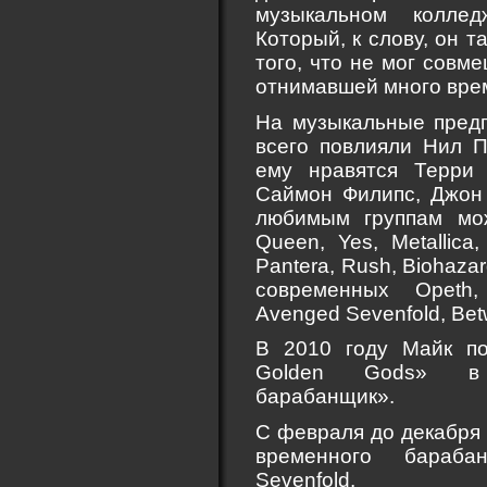
музыкальном коллед
Который, к слову, он т
того, что не мог совм
отнимавшей много врем
На музыкальные пред
всего повлияли Нил П
ему нравятся Терри 
Саймон Филипс, Джон 
любимым группам мож
Queen, Yes, Metallica, 
Pantera, Rush, Biohazard
современных Opeth,
Avenged Sevenfold, Bet
В 2010 году Майк по
Golden Gods» в
барабанщик».
C февраля до декабря 
временного бараба
Sevenfold.