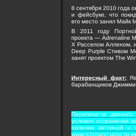
8 сентября 2010 года о
и фейсбуке, что покид
его место занял Майк 
В 2011 году Портно
проекта — Adrenaline 
X Расселом Алленом, и 
Deep Purple Стивом М
занят проектом The Win
Интересный факт:
Яв
барабанщиков Джимми 
Перепечатка данного
условии сохранения вс
наличии активной и 
www.a7xband.ucoz.ru ка