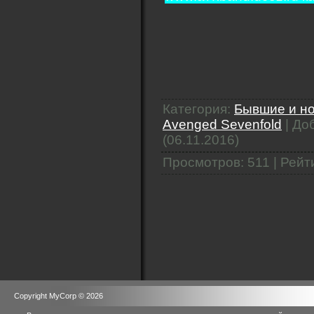
Категория
:
Бывшие и но
Avenged Sevenfold
|
До
(06.11.2016)
Просмотров
:
511
|
Рейт
Copyright MyCorp © 2026