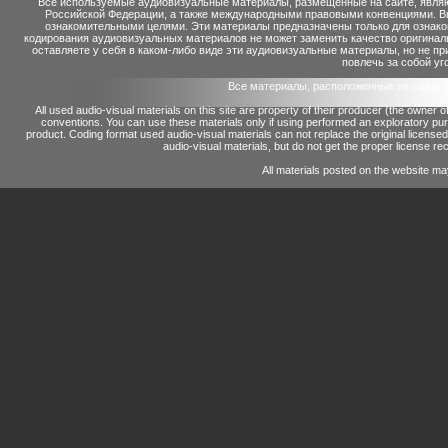
Все используемые аудиовизуальные материалы, размещенные на сайте, являю
Российской Федерации, а также международными правовыми конвенциями. Вы 
ознакомительными целями. Эти материалы предназначены только для ознако
кодирования аудиовизуальных материалов не может заменить качество оригинал
оставляете у себя в каком-либо виде эти аудиовизуальные материалы, но не п
повлечь за собой уг
Все материалы, расположенные на сайте 
All used audio-visual materials on this site are property of their producer (the owner 
conventions.
You can use these materials only if using performed an exploratory p
product.
Coding format used audio-visual materials can not replace the original license
audio-visual materials, but do not get the proper license reco
All materials posted on the website ma