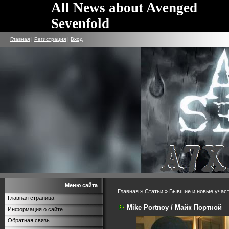
All News about Avenged
Sevenfold
Главная
|
Регистрация
|
Вход
Меню сайта
Главная
»
Статьи
»
Бывшие и новые участ
Главная страница
Mike Portnoy / Майк Портной
Информация о сайте
Обратная связь