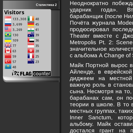
Неоднократно побеж
Статистика 2
ударник года». В
барабанщик (после Нил
Почёта журнала Moder
продюсировал послед
Theater вместе с Дж
Metropolis Pt. 2: Sce
значительное количест
с альбома A Change of
Майк Портной вырос в 
Айленде, в еврейской
диджеем на местной
важную роль в станов
сына. Несмотря на то,
барабанах сам, он п
теории в школе. В то 
местных группах, таких 
Inner Sanctum, кот
альбому. Майк остави
достался грант на 