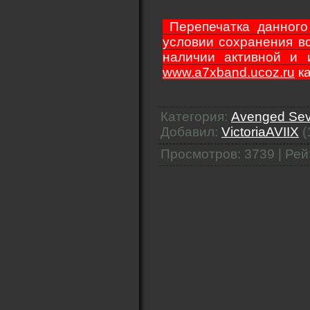
Перепечатка данного
условии сохранения вс
наличии активной и 
www.a7xband.ucoz.ru
ка
Категория
:
Avenged Seve
Добавил
:
VictoriaAVIIX
(
Просмотров
:
3739
|
Рей