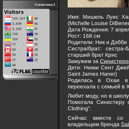
Статистика 2
Имя: Мишель Луис Ха
(Michelle Louise DiBened
Дата Рождения: 7 апре
Рост: 168 см
Родители: Ник и Дэбби
Сестра/брат: сестра
старший брат Крис
Замужем за
Синистеро
Дети: Никки Сент Джей
Saint James Haner)
Родилась в Охаи в
переехала с семьей в Х
Любит моду, но в школ
Помогала Синистеру 
Clothing".
Сейчас вместе со с
владельцем бренда
Sa