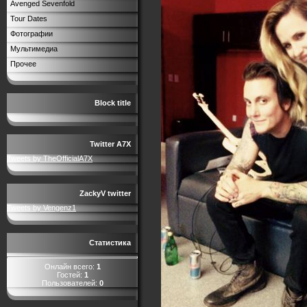
Avenged Sevenfold
Tour Dates
Фотографии
Мультимедиа
Прочее
Block title
Twitter A7X
Tweets by TheOfficialA7X
ZackyV twitter
Tweets by Vengenz1
Статистика
Онлайн всего:
1
Гостей:
1
Пользователей:
0