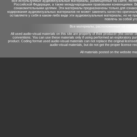
Все используемые аудиовизуальные материалы, размещенные на сайте, являю
Российской Федерации, а также международными правовыми конвенциями. Вы 
ознакомительными целями. Эти материалы предназначены только для ознако
кодирования аудиовизуальных материалов не может заменить качество оригинал
оставляете у себя в каком-либо виде эти аудиовизуальные материалы, но не п
повлечь за собой уг
Все материалы, расположенные на сайте 
All used audio-visual materials on this site are property of their producer (the owner 
conventions.
You can use these materials only if using performed an exploratory p
product.
Coding format used audio-visual materials can not replace the original license
audio-visual materials, but do not get the proper license reco
All materials posted on the website ma