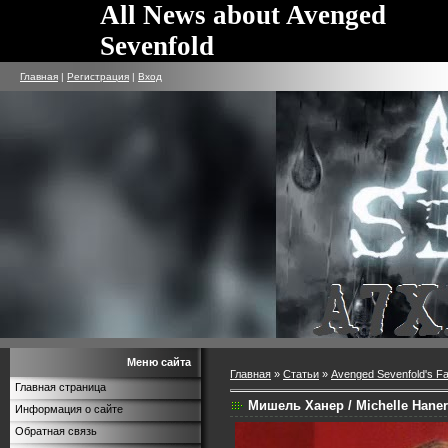
All News about Avenged
Sevenfold
Главная
|
Регистрация
|
Вход
Меню сайта
Главная
»
Статьи
»
Avenged Sevenfold's Fa
Главная страница
Мишель Ханер / Michelle Haner
Информация о сайте
Обратная связь