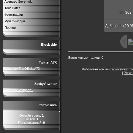
Avenged Sevenfold
Tour Dates
309
В реальн
Фотографии
Мультимедиа
Добавлено
20.0
Прочее
Block title
Всего комментариев
:
0
Twitter A7X
Tweets by TheOfficialA7X
Добавлять комментарии могут то
[
Регис
ZackyV twitter
Tweets by Vengenz1
Статистика
Онлайн всего:
1
Гостей:
1
Пользователей:
0