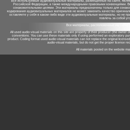
Все используемые аудиовизуальные материалы, размещенные на сайте, являю
Российской Федерации, а также международными правовыми конвенциями. Вы 
ознакомительными целями. Эти материалы предназначены только для ознако
кодирования аудиовизуальных материалов не может заменить качество оригинал
оставляете у себя в каком-либо виде эти аудиовизуальные материалы, но не п
повлечь за собой уг
Все материалы, расположенные на сайте 
All used audio-visual materials on this site are property of their producer (the owner 
conventions.
You can use these materials only if using performed an exploratory p
product.
Coding format used audio-visual materials can not replace the original license
audio-visual materials, but do not get the proper license reco
All materials posted on the website ma