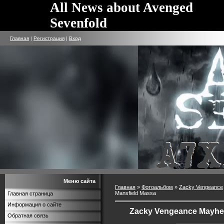
All News about Avenged
Sevenfold
Главная
|
Регистрация
|
Вход
Меню сайта
Главная
»
Фотоальбом
»
Zacky Vengeance
Mansfield Massa
Главная страница
Информация о сайте
Zacky Vengeance Mayhem
Обратная связь