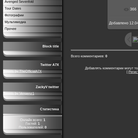
Avenged Sevenfold
Tour Dates
366
В реальн
Фотографии
Мультимедиа
Добавлено
12.0
Прочее
Block title
Всего комментариев
:
0
Twitter A7X
Добавлять комментарии могут то
Tweets by TheOfficialA7X
[
Регис
ZackyV twitter
Tweets by Vengenz1
Статистика
Онлайн всего:
1
Гостей:
1
Пользователей:
0