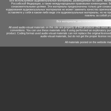
Все используемые аудиовизуальные материалы, размещенные на сайте, являю
Российской Федерации, а также международными правовыми конвенциями. Вы 
ознакомительными целями. Эти материалы предназначены только для ознако
кодирования аудиовизуальных материалов не может заменить качество оригинал
оставляете у себя в каком-либо виде эти аудиовизуальные материалы, но не п
повлечь за собой уг
Все материалы, расположенные на сайте 
All used audio-visual materials on this site are property of their producer (the owner 
conventions.
You can use these materials only if using performed an exploratory p
product.
Coding format used audio-visual materials can not replace the original license
audio-visual materials, but do not get the proper license reco
All materials posted on the website ma