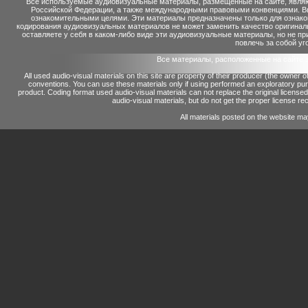
Все используемые аудиовизуальные материалы, размещенные на сайте, являю
Российской Федерации, а также международными правовыми конвенциями. Вы 
ознакомительными целями. Эти материалы предназначены только для ознако
кодирования аудиовизуальных материалов не может заменить качество оригинал
оставляете у себя в каком-либо виде эти аудиовизуальные материалы, но не п
повлечь за собой уг
Все материалы, расположенные на сайте 
All used audio-visual materials on this site are property of their producer (the owner 
conventions.
You can use these materials only if using performed an exploratory p
product.
Coding format used audio-visual materials can not replace the original license
audio-visual materials, but do not get the proper license reco
All materials posted on the website ma