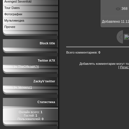
Avenged Sevenfold
Tour Dates
368
Фотографии
Мультимедиа
Добавлено
11.1
Прочее
Block title
Всего комментариев
:
0
Twitter A7X
Добавлять комментарии могут то
Tweets by TheOfficialA7X
[
Регис
ZackyV twitter
Tweets by Vengenz1
Статистика
Онлайн всего:
1
Гостей:
1
Пользователей:
0