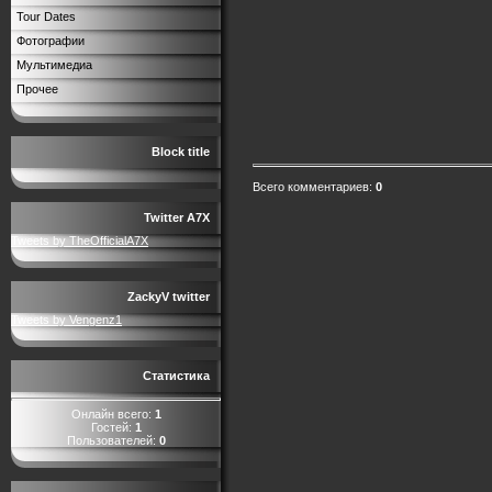
Tour Dates
Фотографии
Мультимедиа
Прочее
Block title
Всего комментариев
:
0
Twitter A7X
Tweets by TheOfficialA7X
ZackyV twitter
Tweets by Vengenz1
Статистика
Онлайн всего:
1
Гостей:
1
Пользователей:
0