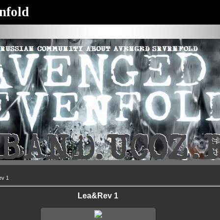
nfold
v 1
Lea&Rev 1