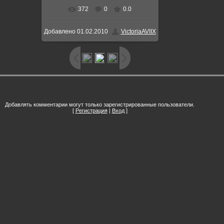
372
0
0.0
В реальном размере
600x450
/
Добавлено
01.02.2010
VictoriaAVIIX
41.8Kb
Добавлять комментарии могут только зарегистрированные пользователи.
[
Регистрация
|
Вход
]