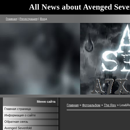
All News about Avenged Seve
Главная
|
Регистрация
|
Вход
Меню сайта
Главная
»
Фотоальбом
»
The Rev
» Lea&Re
Главная страница
Информация о сайте
Обратная связь
Avenged Sevenfold