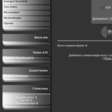
Avenged Sevenfold
Tour Dates
424
В р
Фотографии
Мультимедиа
Добавлено
19
604x
Прочее
Block title
Всего комментариев
:
0
Twitter A7X
Добавлять комментарии могут то
Tweets by TheOfficialA7X
[
Регис
ZackyV twitter
Tweets by Vengenz1
Статистика
Онлайн всего:
1
Гостей:
1
Пользователей:
0