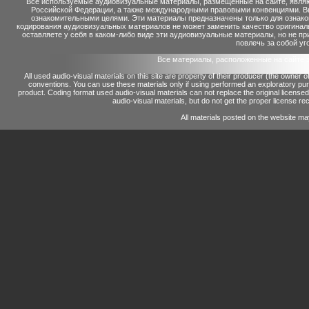
Все используемые аудиовизуальные материалы, размещенные на сайте, являю
Российской Федерации, а также международными правовыми конвенциями. Вы 
ознакомительными целями. Эти материалы предназначены только для ознако
кодирования аудиовизуальных материалов не может заменить качество оригинал
оставляете у себя в каком-либо виде эти аудиовизуальные материалы, но не п
повлечь за собой уг
Все материалы, расположенные на сайте 
All used audio-visual materials on this site are property of their producer (the owner 
conventions.
You can use these materials only if using performed an exploratory p
product.
Coding format used audio-visual materials can not replace the original license
audio-visual materials, but do not get the proper license reco
All materials posted on the website ma