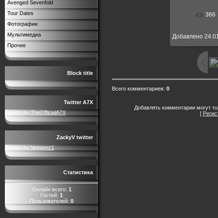
Avenged Sevenfold
Tour Dates
366
Фотографии
Мультимедиа
Добавлено
24.0
Прочее
Block title
Всего комментариев
:
0
Twitter A7X
Добавлять комментарии могут то
Tweets by TheOfficialA7X
[
Регис
ZackyV twitter
Tweets by Vengenz1
Статистика
Онлайн всего:
1
Гостей:
1
Пользователей:
0