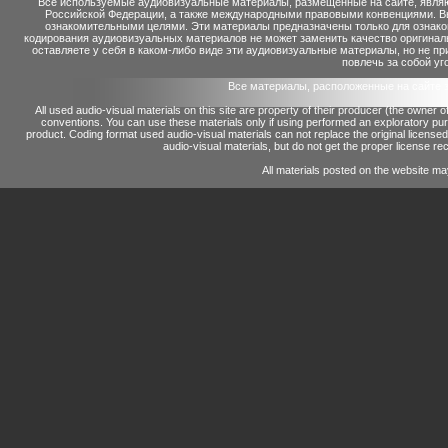
Все используемые аудиовизуальные материалы, размещенные на сайте, являю
Российской Федерации, а также международными правовыми конвенциями. Вы 
ознакомительными целями. Эти материалы предназначены только для ознако
кодирования аудиовизуальных материалов не может заменить качество оригинал
оставляете у себя в каком-либо виде эти аудиовизуальные материалы, но не п
повлечь за собой уг
Все материалы, расположенные на сайте 
All used audio-visual materials on this site are property of their producer (the owner 
conventions.
You can use these materials only if using performed an exploratory p
product.
Coding format used audio-visual materials can not replace the original license
audio-visual materials, but do not get the proper license reco
All materials posted on the website ma