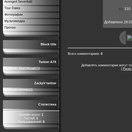
Avenged Sevenfold
Tour Dates
310
Фотографии
Мультимедиа
Добавлено
28.0
Прочее
Block title
Всего комментариев
:
0
Twitter A7X
Добавлять комментарии могут то
Tweets by TheOfficialA7X
[
Регис
ZackyV twitter
Tweets by Vengenz1
Статистика
Онлайн всего:
1
Гостей:
1
Пользователей:
0