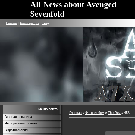
All News about Avenged
Sevenfold
Главная
|
Регистрация
|
Вход
Меню сайта
Главная
»
Фотоальбом
»
The Rev
» 453
Главная страница
Информация о сайте
Обратная связь