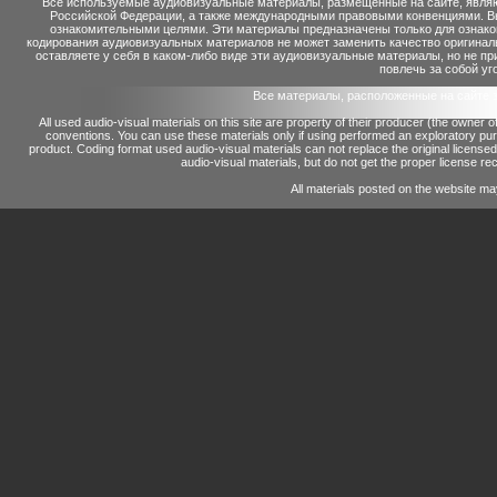
Все используемые аудиовизуальные материалы, размещенные на сайте, являю
Российской Федерации, а также международными правовыми конвенциями. Вы 
ознакомительными целями. Эти материалы предназначены только для ознако
кодирования аудиовизуальных материалов не может заменить качество оригинал
оставляете у себя в каком-либо виде эти аудиовизуальные материалы, но не п
повлечь за собой уг
Все материалы, расположенные на сайте 
All used audio-visual materials on this site are property of their producer (the owner 
conventions.
You can use these materials only if using performed an exploratory p
product.
Coding format used audio-visual materials can not replace the original license
audio-visual materials, but do not get the proper license reco
All materials posted on the website ma