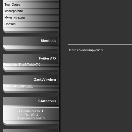
Tour Dates
Фотографии
Мультимедиа
Прочее
Block title
Всего комментариев
:
0
Twitter A7X
Tweets by TheOfficialA7X
ZackyV twitter
Tweets by Vengenz1
Статистика
Онлайн всего:
1
Гостей:
1
Пользователей:
0