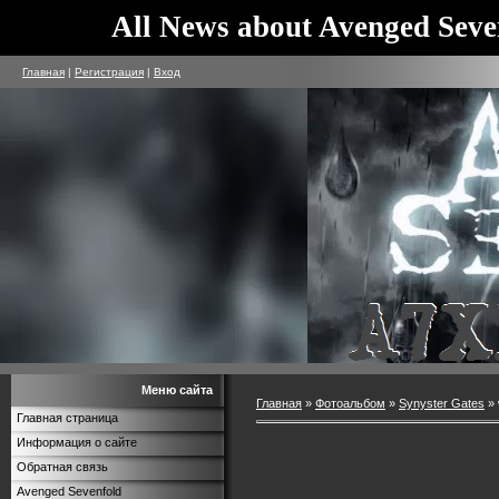
All News about Avenged Seve
Главная
|
Регистрация
|
Вход
Меню сайта
Главная
»
Фотоальбом
»
Synyster Gates
» 
Главная страница
Информация о сайте
Обратная связь
Avenged Sevenfold