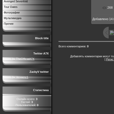
Avenged Sevenfold
Tour Dates
268
Фотографии
Мультимедиа
Добавлено
14.
Прочее
Block title
Всего комментариев
:
0
Twitter A7X
Добавлять комментарии могут то
Tweets by TheOfficialA7X
[
Регис
ZackyV twitter
Tweets by Vengenz1
Статистика
Онлайн всего:
3
Гостей:
3
Пользователей:
0