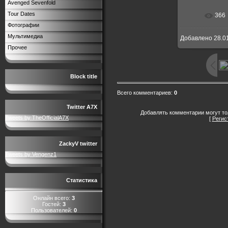
Avenged Sevenfold
Tour Dates
366
Фотографии
Мультимедиа
Добавлено
28.0
Прочее
Block title
Всего комментариев
:
0
Twitter A7X
Добавлять комментарии могут то
Tweets by TheOfficialA7X
[
Регис
ZackyV twitter
Tweets by Vengenz1
Статистика
Онлайн всего:
3
Гостей:
3
Пользователей:
0