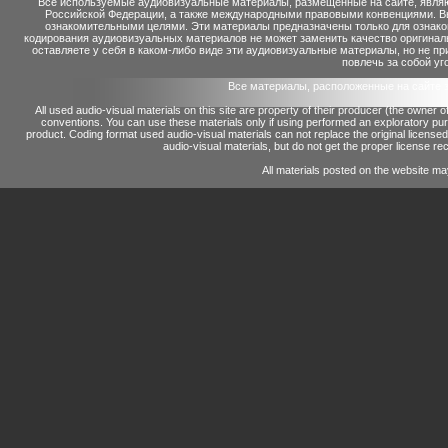
Все используемые аудиовизуальные материалы, размещенные на сайте, являю
Российской Федерации, а также международными правовыми конвенциями. Вы 
ознакомительными целями. Эти материалы предназначены только для ознако
кодирования аудиовизуальных материалов не может заменить качество оригинал
оставляете у себя в каком-либо виде эти аудиовизуальные материалы, но не п
повлечь за собой уг
Все материалы, расположенные на сайте 
All used audio-visual materials on this site are property of their producer (the owner 
conventions.
You can use these materials only if using performed an exploratory p
product.
Coding format used audio-visual materials can not replace the original license
audio-visual materials, but do not get the proper license reco
All materials posted on the website ma