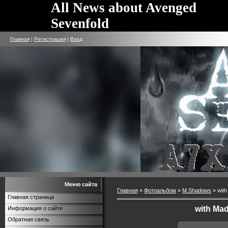
All News about Avenged
Sevenfold
Главная
|
Регистрация
|
Вход
Меню сайта
Главная
»
Фотоальбом
»
M.Shadows
» with
Главная страница
with Ma
Информация о сайте
Обратная связь