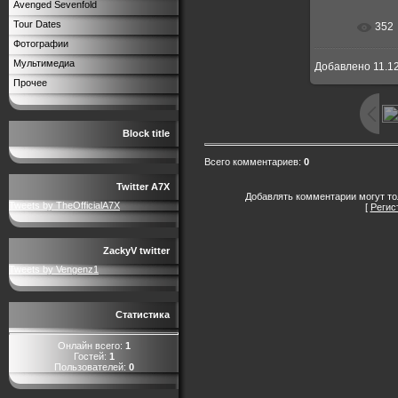
Avenged Sevenfold
Tour Dates
352
Фотографии
Мультимедиа
Добавлено
11.1
Прочее
Block title
Всего комментариев
:
0
Twitter A7X
Добавлять комментарии могут то
Tweets by TheOfficialA7X
[
Регис
ZackyV twitter
Tweets by Vengenz1
Статистика
Онлайн всего:
1
Гостей:
1
Пользователей:
0