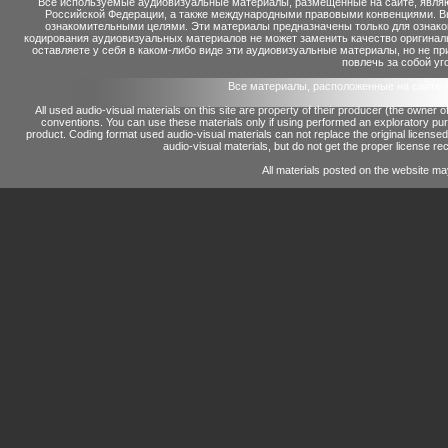
Все используемые аудиовизуальные материалы, размещенные на сайте, являю
Российской Федерации, а также международными правовыми конвенциями. Вы 
ознакомительными целями. Эти материалы предназначены только для ознако
кодирования аудиовизуальных материалов не может заменить качество оригинал
оставляете у себя в каком-либо виде эти аудиовизуальные материалы, но не п
повлечь за собой уг
Все материалы, расположенные на сайте 
All used audio-visual materials on this site are property of their producer (the owner 
conventions.
You can use these materials only if using performed an exploratory p
product.
Coding format used audio-visual materials can not replace the original license
audio-visual materials, but do not get the proper license reco
All materials posted on the website ma