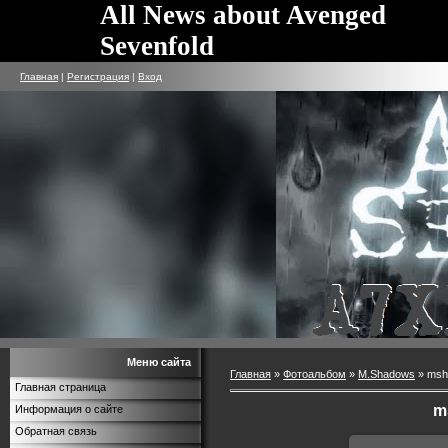
All News about Avenged
Sevenfold
Главная
|
Регистрация
|
Вход
Меню сайта
Главная
»
Фотоальбом
»
M.Shadows
» msh
Главная страница
m
Информация о сайте
Обратная связь