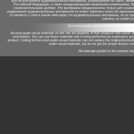
Все используемые аудиовизуальные материалы, размещенные на сайте, являю
Российской Федерации, а также международными правовыми конвенциями. Вы 
ознакомительными целями. Эти материалы предназначены только для ознако
кодирования аудиовизуальных материалов не может заменить качество оригинал
оставляете у себя в каком-либо виде эти аудиовизуальные материалы, но не п
повлечь за собой уг
Все материалы, расположенные на сайте 
All used audio-visual materials on this site are property of their producer (the owner 
conventions.
You can use these materials only if using performed an exploratory p
product.
Coding format used audio-visual materials can not replace the original license
audio-visual materials, but do not get the proper license reco
All materials posted on the website ma