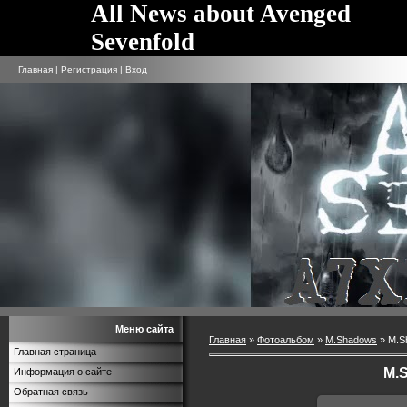
All News about Avenged
Sevenfold
Главная
|
Регистрация
|
Вход
Меню сайта
Главная
»
Фотоальбом
»
M.Shadows
» M.S
Главная страница
M.
Информация о сайте
Обратная связь