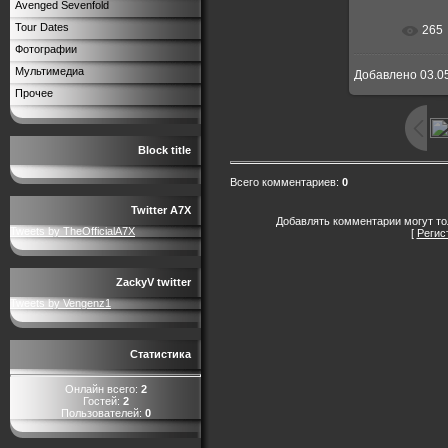
Avenged Sevenfold
Tour Dates
265
Фотографии
Мультимедиа
Добавлено
03.0
Прочее
Block title
Всего комментариев
:
0
Twitter A7X
Добавлять комментарии могут то
Tweets by TheOfficialA7X
[
Регис
ZackyV twitter
Tweets by Vengenz1
Статистика
Онлайн всего:
2
Гостей:
2
Пользователей:
0