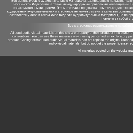
Все используемые аудиовизуальные материалы, размещенные на сайте, являю
Российской Федерации, а также международными правовыми конвенциями. Вы 
ознакомительными целями. Эти материалы предназначены только для ознако
кодирования аудиовизуальных материалов не может заменить качество оригинал
оставляете у себя в каком-либо виде эти аудиовизуальные материалы, но не п
повлечь за собой уг
Все материалы, расположенные на сайте 
All used audio-visual materials on this site are property of their producer (the owner 
conventions.
You can use these materials only if using performed an exploratory p
product.
Coding format used audio-visual materials can not replace the original license
audio-visual materials, but do not get the proper license reco
All materials posted on the website ma