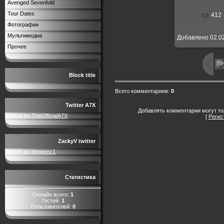
Avenged Sevenfold
Tour Dates
412
В реальн
Фотографии
Мультимедиа
Добавлено
02.0
Прочее
Block title
Всего комментариев
:
0
Twitter A7X
Добавлять комментарии могут то
Tweets by TheOfficialA7X
[
Регис
ZackyV twitter
Tweets by Vengenz1
Статистика
Онлайн всего:
1
Гостей:
1
Пользователей:
0