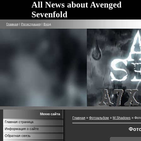
All News about Avenged
Sevenfold
Главная
|
Регистрация
|
Вход
Меню сайта
Главная
»
Фотоальбом
»
M.Shadows
» Фот
Главная страница
Фото
Информация о сайте
Обратная связь