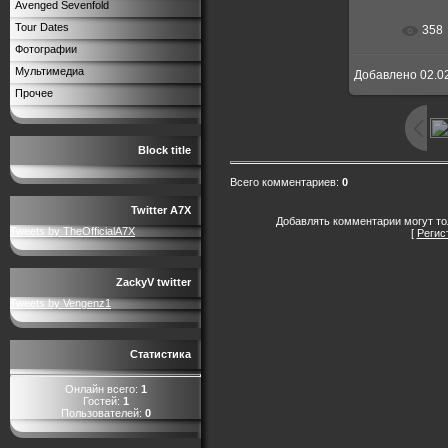
Avenged Sevenfold
Tour Dates
358
В реальн
Фотографии
Мультимедиа
Добавлено
02.0
Прочее
Block title
Всего комментариев
:
0
Twitter A7X
Добавлять комментарии могут то
Tweets by TheOfficialA7X
[
Регис
ZackyV twitter
Tweets by Vengenz1
Статистика
Онлайн всего:
1
Гостей:
1
Пользователей:
0