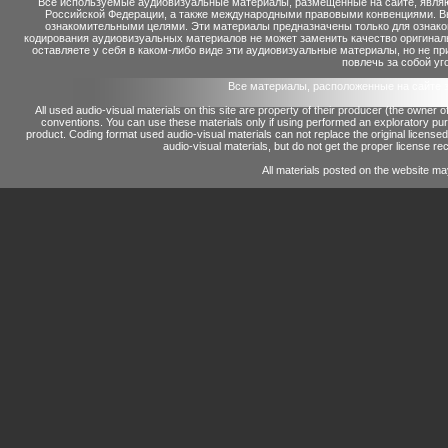
Все используемые аудиовизуальные материалы, размещенные на сайте, являю
Российской Федерации, а также международными правовыми конвенциями. Вы 
ознакомительными целями. Эти материалы предназначены только для ознако
кодирования аудиовизуальных материалов не может заменить качество оригинал
оставляете у себя в каком-либо виде эти аудиовизуальные материалы, но не п
повлечь за собой уг
Все материалы, расположенные на сайте 
All used audio-visual materials on this site are property of their producer (the owner 
conventions.
You can use these materials only if using performed an exploratory p
product.
Coding format used audio-visual materials can not replace the original license
audio-visual materials, but do not get the proper license reco
All materials posted on the website ma