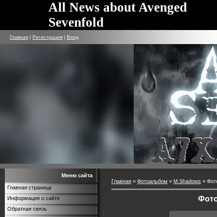
All News about Avenged
Sevenfold
Главная
|
Регистрация
|
Вход
Меню сайта
Главная
»
Фотоальбом
»
M.Shadows
» Фот
Главная страница
Фото
Информация о сайте
Обратная связь