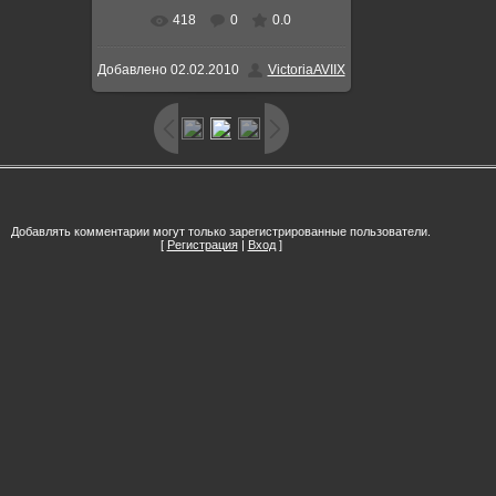
418
0
0.0
В реальном размере
1053x1455
Добавлено
02.02.2010
VictoriaAVIIX
/ 239.7Kb
Добавлять комментарии могут только зарегистрированные пользователи.
[
Регистрация
|
Вход
]