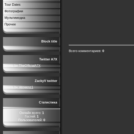
Tour Dates
Фотографии
Мультимедиа
Прочее
Block title
Всего комментариев
:
0
Twitter A7X
Tweets by TheOfficialA7X
ZackyV twitter
Tweets by Vengenz1
Статистика
Онлайн всего:
1
Гостей:
1
Пользователей:
0