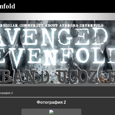
nfold
ография 2
Фотография 2