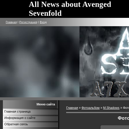
All News about Avenged
Sevenfold
Главная
|
Регистрация
|
Вход
Меню сайта
Главная
»
Фотоальбом
»
M.Shadows
» Фот
Главная страница
Фото
Информация о сайте
Обратная связь