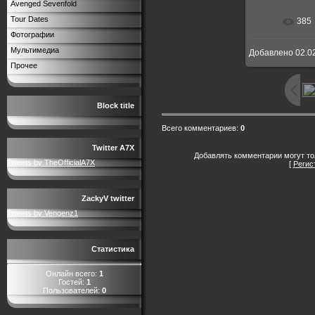
Avenged Sevenfold
Tour Dates
385
В реальн
Фотографии
Мультимедиа
Добавлено
02.0
Прочее
Block title
Всего комментариев
:
0
Twitter A7X
Добавлять комментарии могут то
Tweets by TheOfficialA7X
[
Регис
ZackyV twitter
Tweets by Vengenz1
Статистика
Онлайн всего:
1
Гостей:
1
Пользователей:
0