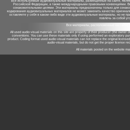
Все используемые аудиовизуальные материалы, размещенные на сайте, являю
Российской Федерации, а также международными правовыми конвенциями. Вы 
ознакомительными целями. Эти материалы предназначены только для ознако
кодирования аудиовизуальных материалов не может заменить качество оригинал
оставляете у себя в каком-либо виде эти аудиовизуальные материалы, но не п
повлечь за собой уг
Все материалы, расположенные на сайте 
All used audio-visual materials on this site are property of their producer (the owner 
conventions.
You can use these materials only if using performed an exploratory p
product.
Coding format used audio-visual materials can not replace the original license
audio-visual materials, but do not get the proper license reco
All materials posted on the website ma