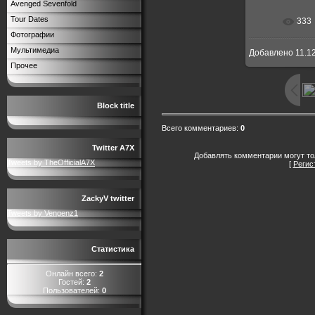
Avenged Sevenfold
Tour Dates
333
Фотографии
Мультимедиа
Добавлено
11.1
Прочее
Block title
Всего комментариев
:
0
Twitter A7X
Добавлять комментарии могут то
Tweets by TheOfficialA7X
[
Регис
ZackyV twitter
Tweets by Vengenz1
Статистика
Онлайн всего:
2
Гостей:
2
Пользователей:
0