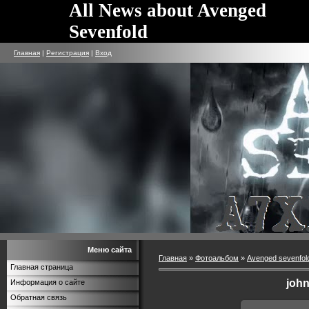
All News about Avenged
Sevenfold
Главная
|
Регистрация
|
Вход
Меню сайта
Главная
»
Фотоальбом
»
Avenged sevenfol
Главная страница
joh
Информация о сайте
Обратная связь