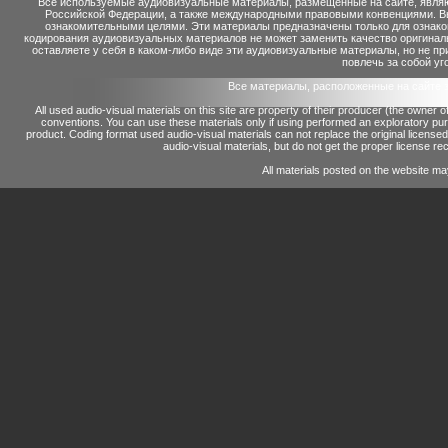
Все используемые аудиовизуальные материалы, размещенные на сайте, являю
Российской Федерации, а также международными правовыми конвенциями. Вы 
ознакомительными целями. Эти материалы предназначены только для ознако
кодирования аудиовизуальных материалов не может заменить качество оригинал
оставляете у себя в каком-либо виде эти аудиовизуальные материалы, но не п
повлечь за собой уг
Все материалы, расположенные на сайте 
All used audio-visual materials on this site are property of their producer (the owner 
conventions.
You can use these materials only if using performed an exploratory p
product.
Coding format used audio-visual materials can not replace the original license
audio-visual materials, but do not get the proper license reco
All materials posted on the website ma