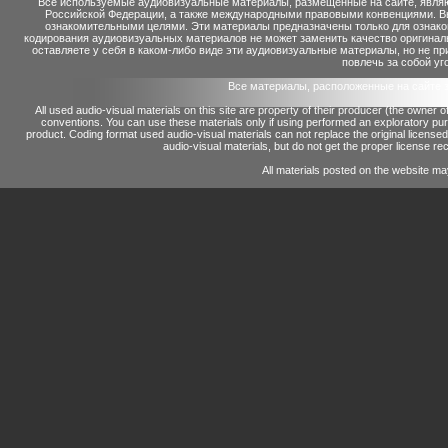
Все используемые аудиовизуальные материалы, размещенные на сайте, являю
Российской Федерации, а также международными правовыми конвенциями. Вы 
ознакомительными целями. Эти материалы предназначены только для ознако
кодирования аудиовизуальных материалов не может заменить качество оригинал
оставляете у себя в каком-либо виде эти аудиовизуальные материалы, но не п
повлечь за собой уг
Все материалы, расположенные на сайте 
All used audio-visual materials on this site are property of their producer (the owner 
conventions.
You can use these materials only if using performed an exploratory p
product.
Coding format used audio-visual materials can not replace the original license
audio-visual materials, but do not get the proper license reco
All materials posted on the website ma