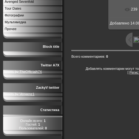
Avenged Sevenfold
Tour Dates
239
Фотографии
Мультимедиа
Добавлено
14.0
Прочее
Block title
Всего комментариев
:
0
Twitter A7X
Добавлять комментарии могут то
Tweets by TheOfficialA7X
[
Регис
ZackyV twitter
Tweets by Vengenz1
Статистика
Онлайн всего:
1
Гостей:
1
Пользователей:
0