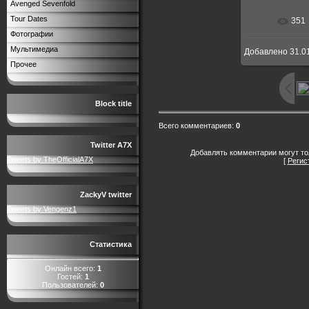
Avenged Sevenfold
Tour Dates
351
В реальн
Фотографии
Мультимедиа
Добавлено
31.0
Прочее
Block title
Всего комментариев
:
0
Twitter A7X
Добавлять комментарии могут то
Tweets by TheOfficialA7X
[
Регис
ZackyV twitter
Tweets by Vengenz1
Статистика
Онлайн всего:
1
Гостей:
1
Пользователей:
0