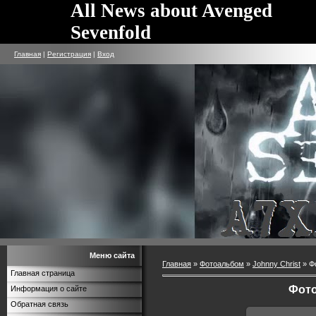
All News about Avenged
Sevenfold
Главная
|
Регистрация
|
Вход
Меню сайта
Главная
»
Фотоальбом
»
Johnny Christ
» Ф
Главная страница
Фото
Информация о сайте
Обратная связь