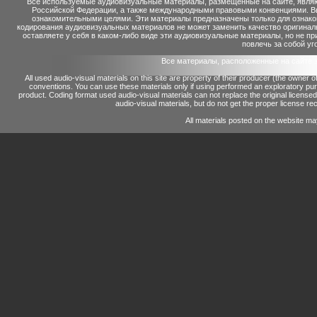
Все используемые аудиовизуальные материалы, размещенные на сайте, являю
Российской Федерации, а также международными правовыми конвенциями. Вы 
ознакомительными целями. Эти материалы предназначены только для ознако
кодирования аудиовизуальных материалов не может заменить качество оригинал
оставляете у себя в каком-либо виде эти аудиовизуальные материалы, но не п
повлечь за собой уг
Все материалы, расположенные на сайте 
All used audio-visual materials on this site are property of their producer (the owner 
conventions.
You can use these materials only if using performed an exploratory p
product.
Coding format used audio-visual materials can not replace the original license
audio-visual materials, but do not get the proper license reco
All materials posted on the website ma