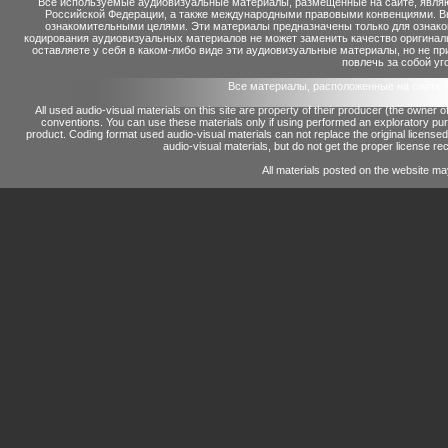
Все используемые аудиовизуальные материалы, размещенные на сайте, являю
Российской Федерации, а также международными правовыми конвенциями. Вы 
ознакомительными целями. Эти материалы предназначены только для ознако
кодирования аудиовизуальных материалов не может заменить качество оригинал
оставляете у себя в каком-либо виде эти аудиовизуальные материалы, но не п
повлечь за собой уг
Все материалы, расположенные на сайте 
All used audio-visual materials on this site are property of their producer (the owner 
conventions.
You can use these materials only if using performed an exploratory p
product.
Coding format used audio-visual materials can not replace the original license
audio-visual materials, but do not get the proper license reco
All materials posted on the website ma