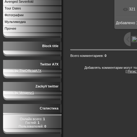
Avenged Sevenfold
Tour Dates
321
Фотографии
Мультимедиа
Добавлено
Прочее
Block title
Всего комментариев
:
0
Twitter A7X
Добавлять комментарии могут то
Tweets by TheOfficialA7X
[
Регис
ZackyV twitter
Tweets by Vengenz1
Статистика
Онлайн всего:
1
Гостей:
1
Пользователей:
0