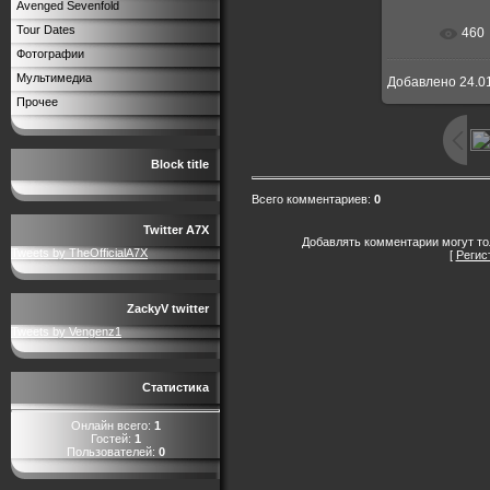
Avenged Sevenfold
Tour Dates
460
В реальн
Фотографии
Мультимедиа
Добавлено
24.0
Прочее
Block title
Всего комментариев
:
0
Twitter A7X
Добавлять комментарии могут то
Tweets by TheOfficialA7X
[
Регис
ZackyV twitter
Tweets by Vengenz1
Статистика
Онлайн всего:
1
Гостей:
1
Пользователей:
0