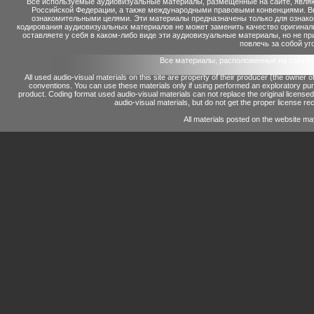
Все используемые аудиовизуальные материалы, размещенные на сайте, являю
Российской Федерации, а также международными правовыми конвенциями. Вы 
ознакомительными целями. Эти материалы предназначены только для ознако
кодирования аудиовизуальных материалов не может заменить качество оригинал
оставляете у себя в каком-либо виде эти аудиовизуальные материалы, но не п
повлечь за собой уг
Все материалы, расположенные на сайте 
All used audio-visual materials on this site are property of their producer (the owner 
conventions.
You can use these materials only if using performed an exploratory p
product.
Coding format used audio-visual materials can not replace the original license
audio-visual materials, but do not get the proper license reco
All materials posted on the website ma