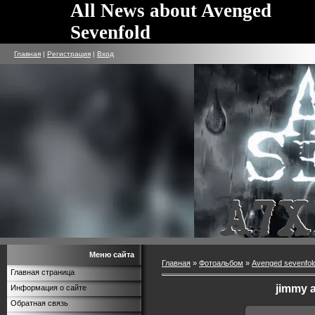
All News about Avenged
Sevenfold
Главная
|
Регистрация
|
Вход
Меню сайта
Главная
»
Фотоальбом
»
Avenged sevenfol
Главная страница
jimmy 
Информация о сайте
Обратная связь