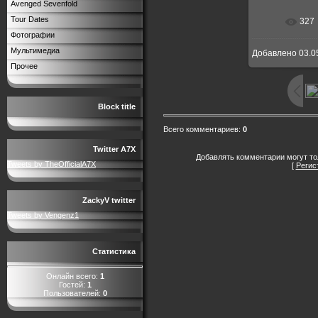
Avenged Sevenfold
Tour Dates
327
Фотографии
Мультимедиа
Добавлено
03.0
Прочее
Block title
Всего комментариев
:
0
Twitter A7X
Добавлять комментарии могут то
Tweets by TheOfficialA7X
[
Регис
ZackyV twitter
Tweets by Vengenz1
Статистика
Онлайн всего:
1
Гостей:
1
Пользователей:
0