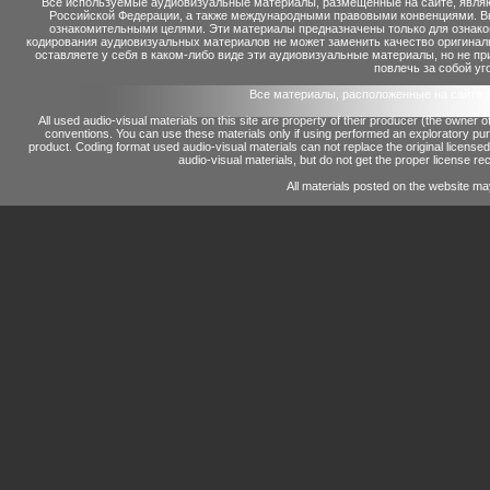
Все используемые аудиовизуальные материалы, размещенные на сайте, являю
Российской Федерации, а также международными правовыми конвенциями. Вы 
ознакомительными целями. Эти материалы предназначены только для ознако
кодирования аудиовизуальных материалов не может заменить качество оригинал
оставляете у себя в каком-либо виде эти аудиовизуальные материалы, но не п
повлечь за собой уг
Все материалы, расположенные на сайте 
All used audio-visual materials on this site are property of their producer (the owner 
conventions.
You can use these materials only if using performed an exploratory p
product.
Coding format used audio-visual materials can not replace the original license
audio-visual materials, but do not get the proper license reco
All materials posted on the website ma