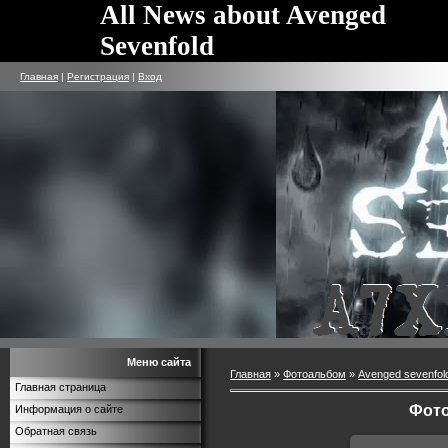
All News about Avenged
Sevenfold
Главная
|
Регистрация
|
Вход
Меню сайта
Главная
»
Фотоальбом
»
Avenged sevenfol
Главная страница
Фото
Информация о сайте
Обратная связь