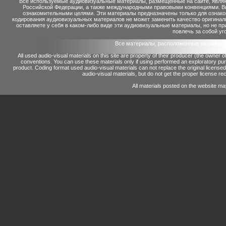
Все используемые аудиовизуальные материалы, размещенные на сайте, являю
Российской Федерации, а также международными правовыми конвенциями. Вы 
ознакомительными целями. Эти материалы предназначены только для ознако
кодирования аудиовизуальных материалов не может заменить качество оригинал
оставляете у себя в каком-либо виде эти аудиовизуальные материалы, но не п
повлечь за собой уг
Все материалы, расположенные на сайте 
All used audio-visual materials on this site are property of their producer (the owner 
conventions.
You can use these materials only if using performed an exploratory p
product.
Coding format used audio-visual materials can not replace the original license
audio-visual materials, but do not get the proper license reco
All materials posted on the website ma