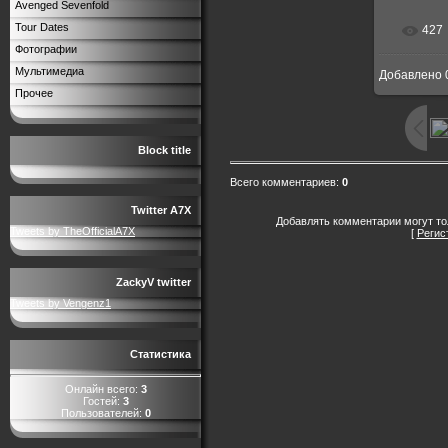
Avenged Sevenfold
Tour Dates
427
В р
Фотографии
Мультимедиа
Добавлено
672x
Прочее
Block title
Всего комментариев
:
0
Twitter A7X
Добавлять комментарии могут то
Tweets by TheOfficialA7X
[
Регис
ZackyV twitter
Tweets by Vengenz1
Статистика
Онлайн всего:
3
Гостей:
3
Пользователей:
0