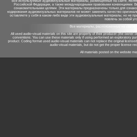
Все используемые аудиовизуальные материалы, размещенные на сайте, являю
Российской Федерации, а также международными правовыми конвенциями. Вы 
ознакомительными целями. Эти материалы предназначены только для ознако
кодирования аудиовизуальных материалов не может заменить качество оригинал
оставляете у себя в каком-либо виде эти аудиовизуальные материалы, но не п
повлечь за собой уг
Все материалы, расположенные на сайте 
All used audio-visual materials on this site are property of their producer (the owner 
conventions.
You can use these materials only if using performed an exploratory p
product.
Coding format used audio-visual materials can not replace the original license
audio-visual materials, but do not get the proper license reco
All materials posted on the website ma