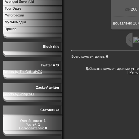
Avenged Sevenfold
Tour Dates
260
Фотографии
Мультимедиа
Добавлено
28.
Прочее
Block title
Всего комментариев
:
0
Twitter A7X
Добавлять комментарии могут то
Tweets by TheOfficialA7X
[
Регис
ZackyV twitter
Tweets by Vengenz1
Статистика
Онлайн всего:
1
Гостей:
1
Пользователей:
0