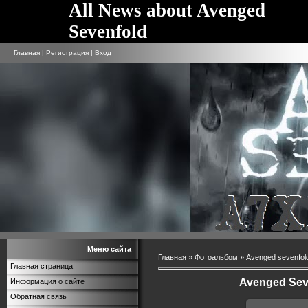
All News about Avenged
Sevenfold
Главная
|
Регистрация
|
Вход
Меню сайта
Главная
»
Фотоальбом
»
Avenged sevenfol
Главная страница
Avenged Sev
Информация о сайте
Обратная связь