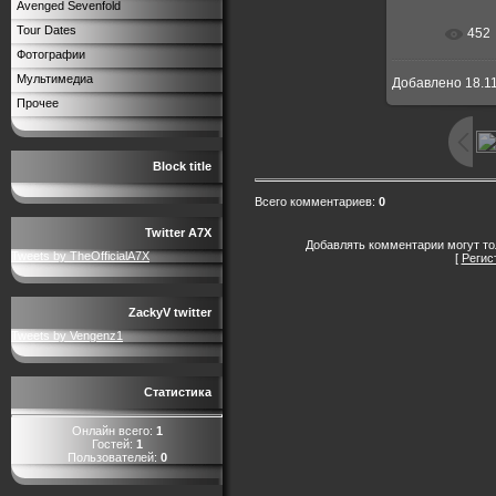
Avenged Sevenfold
Tour Dates
452
В реальн
Фотографии
Мультимедиа
Добавлено
18.1
Прочее
Block title
Всего комментариев
:
0
Twitter A7X
Добавлять комментарии могут то
Tweets by TheOfficialA7X
[
Регис
ZackyV twitter
Tweets by Vengenz1
Статистика
Онлайн всего:
1
Гостей:
1
Пользователей:
0