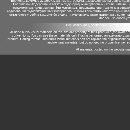
Все используемые аудиовизуальные материалы, размещенные на сайте, являю
Российской Федерации, а также международными правовыми конвенциями. Вы 
ознакомительными целями. Эти материалы предназначены только для ознако
кодирования аудиовизуальных материалов не может заменить качество оригинал
оставляете у себя в каком-либо виде эти аудиовизуальные материалы, но не п
повлечь за собой уг
Все материалы, расположенные на сайте 
All used audio-visual materials on this site are property of their producer (the owner 
conventions.
You can use these materials only if using performed an exploratory p
product.
Coding format used audio-visual materials can not replace the original license
audio-visual materials, but do not get the proper license reco
All materials posted on the website ma