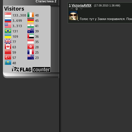
Статистика 2
1
VictoriaAVIIX
(17.09.2010 1:36 AM)
0
Голос тут у Закки понравился. П