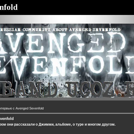
nfold
нтервью с Avenged Sevenfold
venfold
ором они рассказали о Джимми, альбоме, о туре и многом другом.