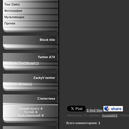
Tour Dates
Фотографии
Мультимедиа
Прочее
Block title
Twitter A7X
Tweets by TheOfficialA7X
ZackyV twitter
Tweets by Vengenz1
Статистика
Онлайн всего:
4
В Мой Мир
Гостей:
4
Пользователей:
0
Просмотров
:
511
|
Добавил
:
VictoriaAVIIX
|
Рейтин
Всего комментариев
:
1