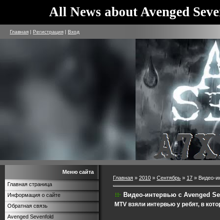
All News about Avenged Seve
Главная
|
Регистрация
|
Вход
Меню сайта
Главная
»
2010
»
Сентябрь
»
17
» Видео-и
Главная страница
Видео-интервью с Avenged Se
Информация о сайте
MTV взяли интервью у ребят, в кот
Обратная связь
Avenged Sevenfold